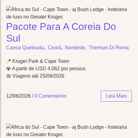
Ultra-Luxury Urban Hotel Stay
Ultra-Luxury Urban Hotel Stay
Pacote Para A Coreia Do
Helicopter or Seaplane Tours
Helicopter or Seaplane Tours
Sul
Royal Palace & Castle Stays
Royal Palace & Castle Stays
Canoa Quebrada
,
Ceará
,
Nordeste
,
Thermas Di Roma
Solo Trip:
Solo Trip:
Wildlife Safari
Wildlife Safari
📍 Kruger Park & Cape Town
💎 A partir de USD 4.062 por pessoa
Spa & Wellness Retreat
Spa & Wellness Retreat
📅 Viagens até 25/09/2026
Museum & Art Gallery Tour
Museum & Art Gallery Tour
12/06/2026
/
0 Comentários
Leia Mais
Wine & Vineyard Retreat
Wine & Vineyard Retreat
Solo Cruise
Solo Cruise
Hot
Hot
Adventure
Adventure
Deal
Deal