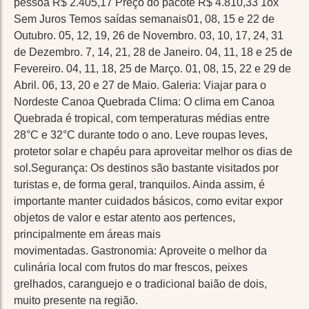
pessoa R$ 2.405,17 Preço do pacote R$ 4.810,33 1ox
Sem Juros Temos saídas semanais01, 08, 15 e 22 de
Outubro. 05, 12, 19, 26 de Novembro. 03, 10, 17, 24, 31
de Dezembro. 7, 14, 21, 28 de Janeiro. 04, 11, 18 e 25 de
Fevereiro. 04, 11, 18, 25 de Março. 01, 08, 15, 22 e 29 de
Abril. 06, 13, 20 e 27 de Maio. Galeria: Viajar para o
Nordeste Canoa Quebrada Clima: O clima em Canoa
Quebrada é tropical, com temperaturas médias entre
28°C e 32°C durante todo o ano. Leve roupas leves,
protetor solar e chapéu para aproveitar melhor os dias de
sol.Segurança: Os destinos são bastante visitados por
turistas e, de forma geral, tranquilos. Ainda assim, é
importante manter cuidados básicos, como evitar expor
objetos de valor e estar atento aos pertences,
principalmente em áreas mais
movimentadas. Gastronomia: Aproveite o melhor da
culinária local com frutos do mar frescos, peixes
grelhados, caranguejo e o tradicional baião de dois,
muito presente na região.