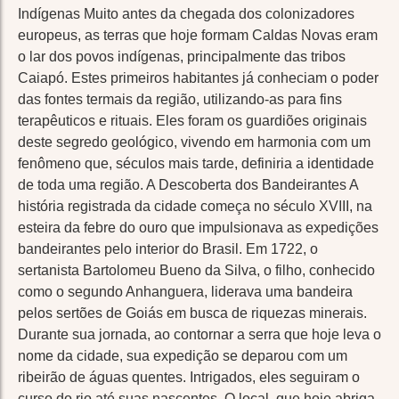
Indígenas Muito antes da chegada dos colonizadores
europeus, as terras que hoje formam Caldas Novas eram
o lar dos povos indígenas, principalmente das tribos
Caiapó. Estes primeiros habitantes já conheciam o poder
das fontes termais da região, utilizando-as para fins
terapêuticos e rituais. Eles foram os guardiões originais
deste segredo geológico, vivendo em harmonia com um
fenômeno que, séculos mais tarde, definiria a identidade
de toda uma região. A Descoberta dos Bandeirantes A
história registrada da cidade começa no século XVIII, na
esteira da febre do ouro que impulsionava as expedições
bandeirantes pelo interior do Brasil. Em 1722, o
sertanista Bartolomeu Bueno da Silva, o filho, conhecido
como o segundo Anhanguera, liderava uma bandeira
pelos sertões de Goiás em busca de riquezas minerais.
Durante sua jornada, ao contornar a serra que hoje leva o
nome da cidade, sua expedição se deparou com um
ribeirão de águas quentes. Intrigados, eles seguiram o
curso do rio até suas nascentes. O local, que hoje abriga