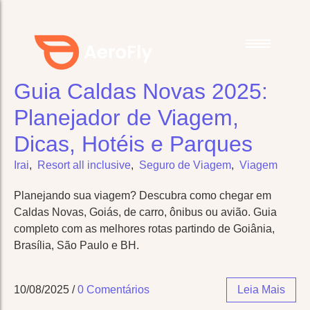
Guia Caldas Novas 2025:
Family Trip:
Family Trip:
Beach Resort Getaway
Beach Resort Getaway
Planejador de Viagem,
Island Hopping Adventure
Island Hopping Adventure
Dicas, Hotéis e Parques
National Park Exploration
National Park Exploration
Irai
,
Resort all inclusive
,
Seguro de Viagem
,
Viagem
Camping & Hiking Trip
Camping & Hiking Trip
Planejando sua viagem? Descubra como chegar em
New
New
Caldas Novas, Goiás, de carro, ônibus ou avião. Guia
Farm Stay Experience
Farm Stay Experience
completo com as melhores rotas partindo de Goiânia,
Brasília, São Paulo e BH.
Luxury Trip:
Luxury Trip:
Luxury Beachfront Resort
Luxury Beachfront Resort
Stay
Stay
10/08/2025
/
0 Comentários
Leia Mais
Overwater Villa
Overwater Villa