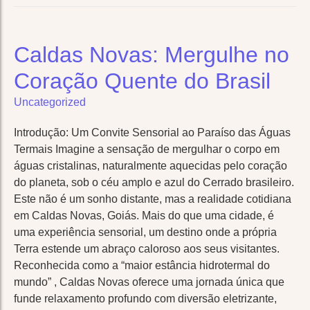
Trending
Trending
Experience
Experience
Ultra-Luxury Urban Hotel Stay
Ultra-Luxury Urban Hotel Stay
Caldas Novas: Mergulhe no
Helicopter or Seaplane Tours
Helicopter or Seaplane Tours
Coração Quente do Brasil
Uncategorized
Royal Palace & Castle Stays
Royal Palace & Castle Stays
Introdução: Um Convite Sensorial ao Paraíso das Águas
Solo Trip:
Solo Trip:
Wildlife Safari
Wildlife Safari
Termais Imagine a sensação de mergulhar o corpo em
águas cristalinas, naturalmente aquecidas pelo coração
Spa & Wellness Retreat
Spa & Wellness Retreat
do planeta, sob o céu amplo e azul do Cerrado brasileiro.
Este não é um sonho distante, mas a realidade cotidiana
Museum & Art Gallery Tour
Museum & Art Gallery Tour
em Caldas Novas, Goiás. Mais do que uma cidade, é
uma experiência sensorial, um destino onde a própria
Wine & Vineyard Retreat
Wine & Vineyard Retreat
Terra estende um abraço caloroso aos seus visitantes.
Reconhecida como a “maior estância hidrotermal do
Solo Cruise
Solo Cruise
Hot
Hot
Adventure
Adventure
Deal
Deal
mundo” , Caldas Novas oferece uma jornada única que
funde relaxamento profundo com diversão eletrizante,