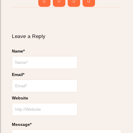
Sorvetes de frutas do Cerrado:
Japonês e o centro histórico.
Experimente sabores como cagaita e murici.
Carregador portátil (power bank).
Comer só no hotel:
Perder a chance de
provar a deliciosa culinária goiana, como o
empadão e o pequi.
Subestimar a noite:
Achar que não há
Leave a Reply
nada para fazer após o pôr do sol. A cidade
tem ótimos bares e restaurantes.
Name
*
Fazer a mala errada:
Esquecer um
agasalho para as noites frescas é um erro
clássico.
Viajar sem um plano:
Improvisar em
Email
*
Caldas Novas é a receita para gastar mais e
aproveitar menos.
Website
Message
*