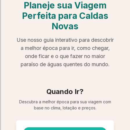
Planeje sua Viagem
Ultra-Luxury Urban Hotel Stay
Ultra-Luxury Urban Hotel Stay
Perfeita para Caldas
Novas
Helicopter or Seaplane Tours
Helicopter or Seaplane Tours
Royal Palace & Castle Stays
Royal Palace & Castle Stays
Use nosso guia interativo para descobrir
a melhor época para ir, como chegar,
Solo Trip:
Solo Trip:
Wildlife Safari
Wildlife Safari
onde ficar e o que fazer no maior
paraíso de águas quentes do mundo.
Spa & Wellness Retreat
Spa & Wellness Retreat
Museum & Art Gallery Tour
Museum & Art Gallery Tour
Quando Ir?
Wine & Vineyard Retreat
Wine & Vineyard Retreat
Descubra a melhor época para sua viagem com
Solo Cruise
Solo Cruise
Hot
Hot
base no clima, lotação e preços.
Adventure
Adventure
Deal
Deal